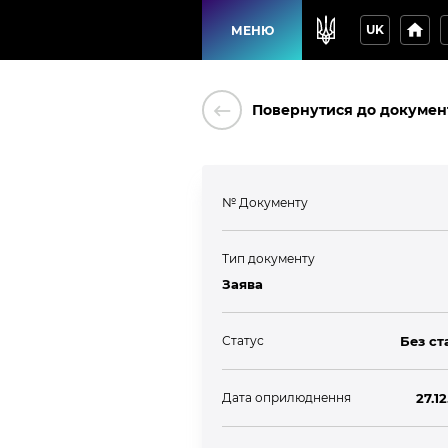
home
p
UK
МЕНЮ
keyboard_backspace
Повернутися до докумен
№ Документу
Тип документу
Заява
Статус
Без ст
Дата оприлюднення
27.1