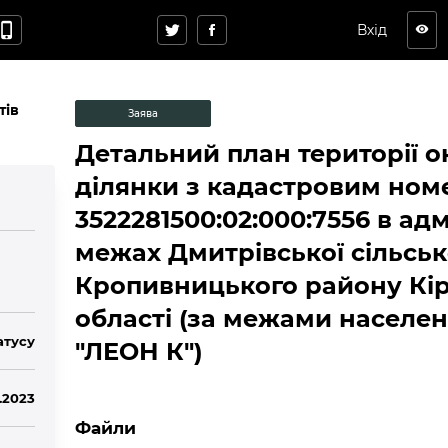
hone_iphone
Вхід
visibility
тів
Заява
Детальний план території о
ділянки з кадастровим но
3522281500:02:000:7556 в ад
межах Дмитрівської сільськ
Кропивницького району Кір
області (за межами населен
атусу
"ЛЕОН К")
2.2023
Файли