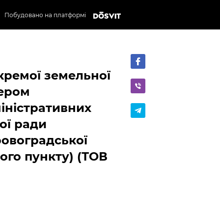
Побудовано на платформі
кремої земельної
мером
міністративних
ої ради
овоградської
ого пункту) (ТОВ