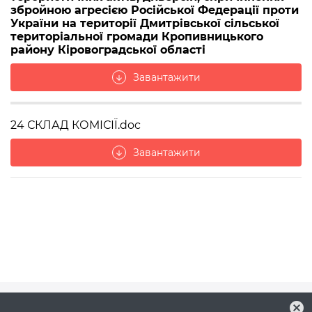
збройною агресією Російської Федерації проти
України на території Дмитрівської сільської
територіальної громади Кропивницького
району Кіровоградської області
Завантажити
arrow_downward
24 СКЛАД КОМІСІЇ.doc
Завантажити
arrow_downward
cancel