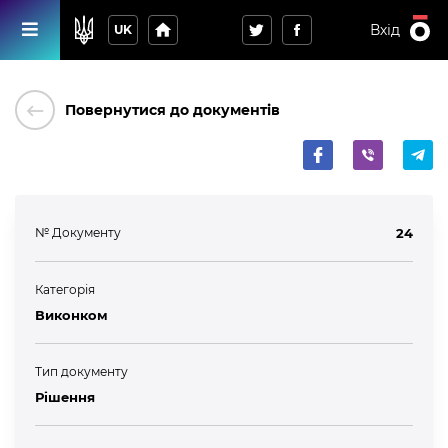
home
Вхід
UK
keyboard_backspace
Повернутися до документів
№ Документу
24
Категорія
Виконком
Тип документу
Рішення