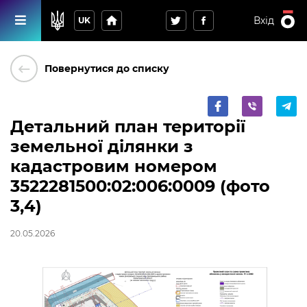
home
Вхід
UK
keyboard_backspace
Повернутися до списку
Детальний план території
земельної ділянки з
кадастровим номером
3522281500:02:006:0009 (фото
3,4)
20.05.2026