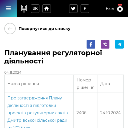
home
Вхід
UK
keyboard_backspace
Повернутися до списку
Планування регуляторної
діяльності
04.11.2024
Номер
Назва рішення
Дата
рішення
Про затвердження Плану
діяльності з підготовки
проектів регуляторних актів
2406
24.10.2024
Дмитрівської сільської ради
на 2025 рік