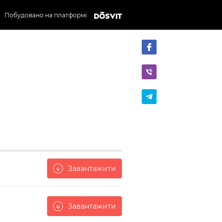
Побудовано на платформі
Завантажити
arrow_downward
Завантажити
arrow_downward