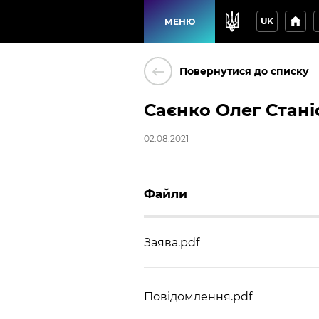
home
p
UK
МЕНЮ
keyboard_backspace
Повернутися до списку
Саєнко Олег Стан
02.08.2021
Файли
Заява.pdf
Повідомлення.pdf