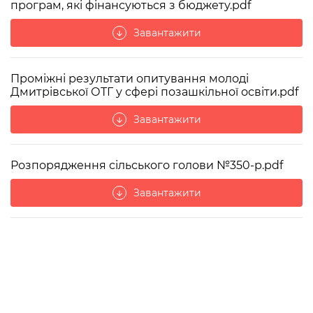
програм, які фінансуються з бюджету.pdf
Завантажити
arrow_downward
Проміжні результати опитування молоді
Дмитрівської ОТГ у сфері позашкільної освіти.pdf
Завантажити
arrow_downward
Розпорядження сільського голови №350-р.pdf
Завантажити
arrow_downward