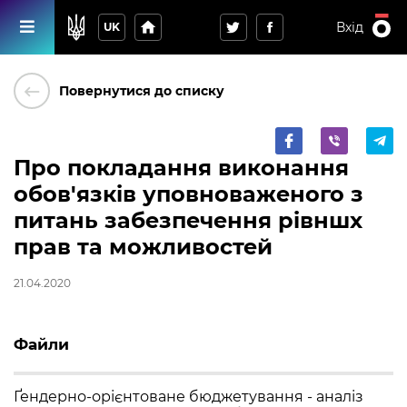
home
Вхід
UK
keyboard_backspace
Повернутися до списку
Про покладання виконання
обов'язкiв уповноваженого з
питань забезпечення рiвншх
прав та можливостей
21.04.2020
Файли
Ґендерно-орієнтоване бюджетування - аналіз