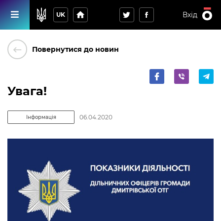
home
Вхід
UK
keyboard_backspace
Повернутися до новин
Увага!
06.04.2020
Інформація