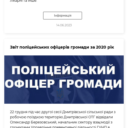
лікарні та інше.
Інформація
14.06.2023
Звіт поліцейських офіцерів громади за 2020 рік
22 грудня під час другої сесії Дмитрівської сільської ради з
робочою поїздкою територію Дмитрівської ОТГ відвідали
Олександр Березовський, начальник сектору взаємодії з
громадами Управління превентивної діяльності ГУНП в