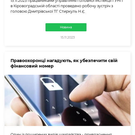
15.11.2023 працівниками управління головної інспекції ГУНП
в Кіровоградській області проведено робочу зустріч з
головою Дмитрівської ТГ Стиркуль Н.Є.
Новина
15.11.2023
Правоохоронці нагадують, як убезпечити свій
фінансовий номер
Один із поширених видів шахрайства - привласнення