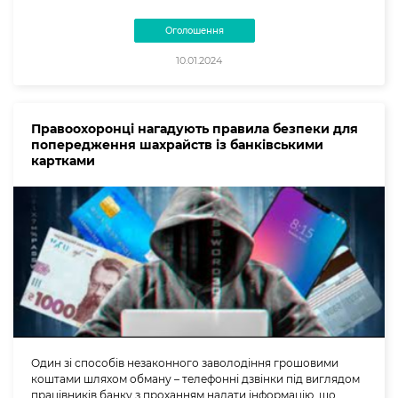
Оголошення
10.01.2024
Правоохоронці нагадують правила безпеки для
попередження шахрайств із банківськими
картками
Один зі способів незаконного заволодіння грошовими
коштами шляхом обману – телефонні дзвінки під виглядом
працівників банку з проханням надати інформацію, що