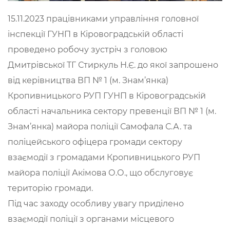
15.11.2023 працівниками управління головної
інспекції ГУНП в Кіровоградській області
проведено робочу зустріч з головою
Дмитрівської ТГ Стиркуль Н.Є. до якої запрошено
від керівництва ВП № 1 (м. Знам’янка)
Кропивницького РУП ГУНП в Кіровоградській
області начальника сектору превенції ВП № 1 (м.
Знам’янка) майора поліції Самофала С.А. та
поліцейського офіцера громади сектору
взаємодії з громадами Кропивницького РУП
майора поліції Акімова О.О., що обслуговує
територію громади.
Під час заходу особливу увагу приділено
взаємодії поліції з органами місцевого