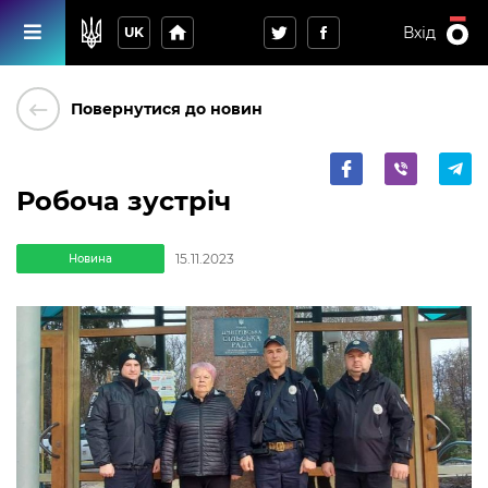
home
Вхід
UK
keyboard_backspace
Повернутися до новин
Робоча зустріч
15.11.2023
Новина