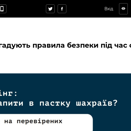
hone_iphone
Вхід
visibility
гадують правила безпеки під час