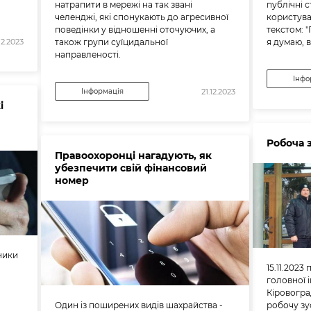
натрапити в мережі на так звані
публічні 
челенджі, які спонукають до агресивної
користува
поведінки у відношенні оточуючих, а
текстом: "
також групи суїцидальної
я думаю, в
12.2023
направленості.
Інфо
Інформація
21.12.2023
і
Робоча 
Правоохоронці нагадують, як
убезпечити свій фінансовий
номер
ники
15.11.202
головної 
Кіровогра
Один із поширених видів шахрайства -
робочу зу