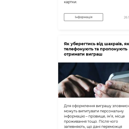
картки.
Інформація
26.
Як уберегтись від шахраїв, як
телефонують та пропонують
отримати виграш
Для оформлення виграшу зловмис
можуть випитувати персональну
інформацію – прізвище, ім’я, місце
проживання тощо. Після чого
запевняють, що дані переможця