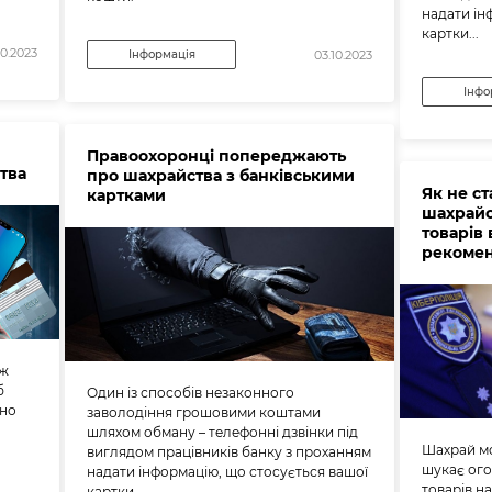
надати ін
картки...
10.2023
Інформація
03.10.2023
Інфо
Правоохоронці попереджають
тва
про шахрайства з банківськими
Як не с
картками
шахрайс
товарів 
рекоменд
аж
б
Один із способів незаконного
йно
заволодіння грошовими коштами
шляхом обману – телефонні дзвінки під
Шахрай мо
виглядом працівників банку з проханням
шукає ог
надати інформацію, що стосується вашої
товарів н
картки.