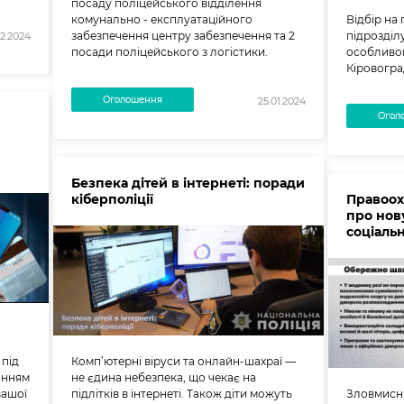
посаду поліцейського відділення
комунально - експлуатаційного
Відбір на
забезпечення центру забезпечення та 2
підрозділу
02.2024
посади поліцейського з логістики.
особливог
Кіровогра
Оголошення
25.01.2024
Огол
Безпека дітей в інтернеті: поради
кіберполіції
Правоох
про нов
соціаль
 під
Комп’ютерні віруси та онлайн-шахраї —
анням
не єдина небезпека, що чекає на
вашої
підлітків в інтернеті. Також діти можуть
Зловмисн