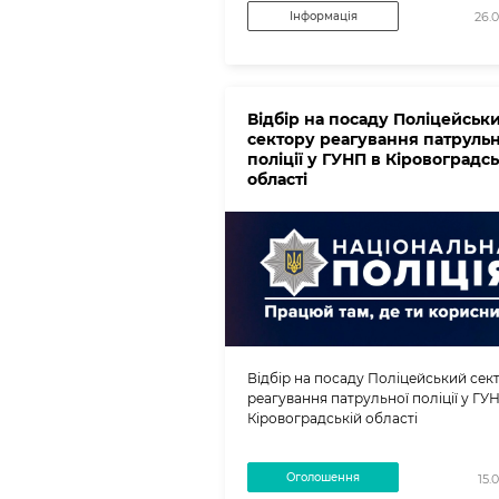
Інформація
26.
Відбір на посаду Поліцейськ
сектору реагування патрульн
поліції у ГУНП в Кіровоградсь
області
Відбір на посаду Поліцейський сек
реагування патрульної поліції у ГУ
Кіровоградській області
Оголошення
15.