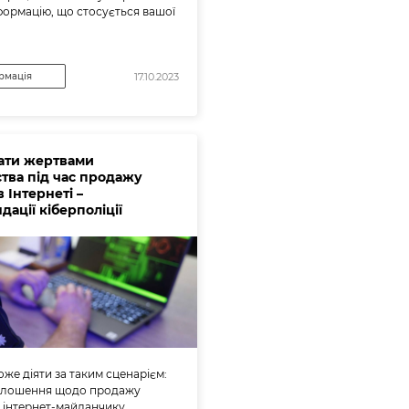
формацію, що стосується вашої
рмація
17.10.2023
тати жертвами
тва під час продажу
в Інтернеті –
ації кіберполіції
же діяти за таким сценарієм:
олошення щодо продажу
а інтернет-майданчику,