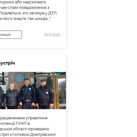
сторінки або надсилають
чам спам-повідомлення з
Подивіться, хто загинув у ДТП,
и його знаєте, так шкода…"
рмація
05.12.2023
зустріч
3 працівниками управління
інспекції ГУНП в
дській області проведено
стріч з головою Дмитрівської