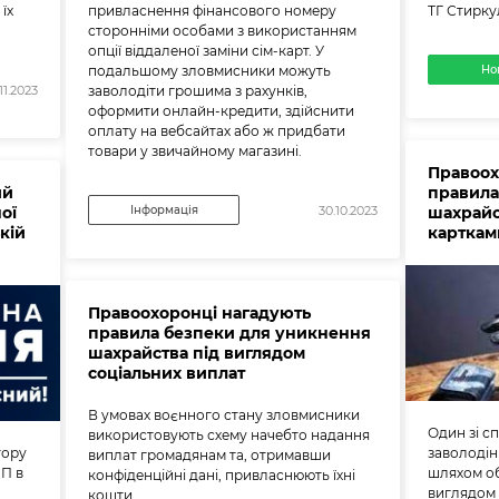
їх
привласнення фінансового номеру
ТГ Стирку
сторонніми особами з використанням
опції віддаленої заміни сім-карт. У
подальшому зловмисники можуть
Но
заволодіти грошима з рахунків,
11.2023
оформити онлайн-кредити, здійснити
оплату на вебсайтах або ж придбати
товари у звичайному магазині.
Правоох
ий
правила
ої
Інформація
шахрайс
30.10.2023
кій
карткам
Правоохоронці нагадують
правила безпеки для уникнення
шахрайства під виглядом
соціальних виплат
В умовах воєнного стану зловмисники
Один зі с
використовують схему начебто надання
тору
заволоді
виплат громадянам та, отримавши
НП в
шляхом об
конфіденційні дані, привласнюють їхні
виглядом 
кошти.