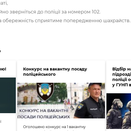
аті,
айно зверніться до поліції за номером 102.
 та обережність сприятиме попередженню шахрайств.
у
ою!
Конкурс на вакантну посаду
Відбір 
поліцейського
підрозді
поліції
у ГУНП в
ї
Оголошено конкурс на 1 вакантну