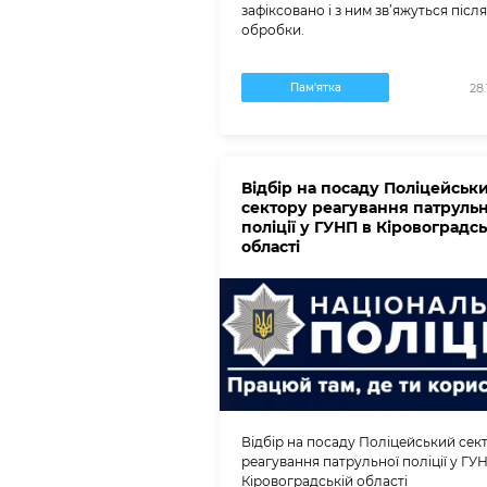
зафіксовано і з ним зв’яжуться після 
обробки.
Пам'ятка
28.
Відбір на посаду Поліцейськ
сектору реагування патрульн
поліції у ГУНП в Кіровоградсь
області
Відбір на посаду Поліцейський сек
реагування патрульної поліції у ГУ
Кіровоградській області