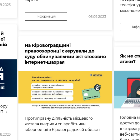
телефону
09.2023
месендже
Інформація
05.09.2023
Інфо
ий
ої
кій
На Кіровоградщині
правоохоронці скерували до
Як не с
суду обвинувальний акт стосовно
атаки?
інтернет-шахрая
тору
НП в
Головна м
Протиправну діяльність місцевого
доступ до
жителя викрили співробітники
інформаці
кіберполіції в Кіровоградській області.
веб-сайти
08.2023
більше ко