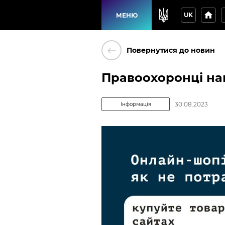
home
p
UK
МЕНЮ
keyboard_backspace
Повернутися до новин
Правоохоронці на
30.08.2023
Інформація