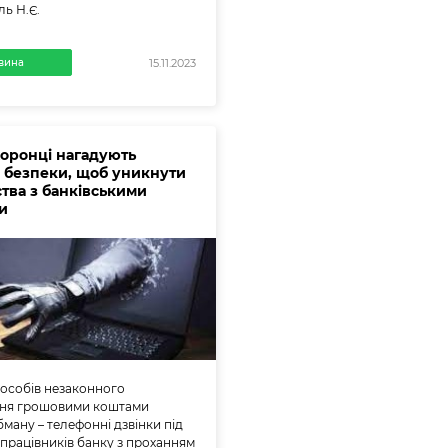
ль Н.Є.
вина
15.11.2023
оронці нагадують
 безпеки, щоб уникнути
тва з банківськими
и
пособів незаконного
ння грошовими коштами
ману – телефонні дзвінки під
працівників банку з проханням