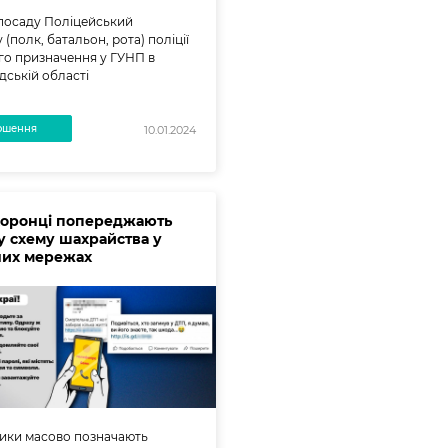
 посаду Поліцейський
 (полк, батальон, рота) поліції
о призначення у ГУНП в
дській області
ошення
10.01.2024
оронці попереджають
у схему шахрайства у
них мережах
ики масово позначають