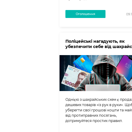
Оголошення
09.
Поліцейські нагадують, як
убезпечити себе від шахрайс
Однією з шахрайських схем є прод
дешевих товарів «із рук в руки». Що
уберегти свої грошові кошти та ма
від протиправних посягань,
дотримуйтеся простих правил.