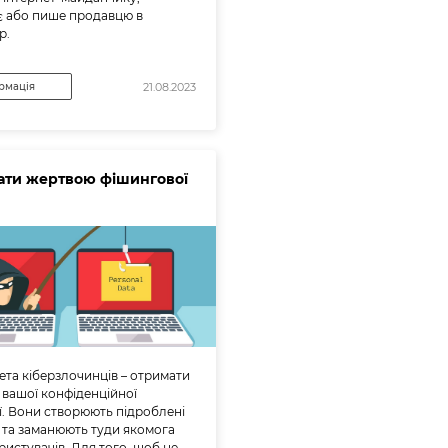
є або пише продавцю в
р.
рмація
21.08.2023
тати жертвою фішингової
ета кіберзлочинців – отримати
 вашої конфіденційної
ї. Вони створюють підроблені
 та заманюють туди якомога
ристувачів. Для того, щоб не