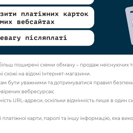
більш поширені схеми обману – продаж неіснуючих т
і схожі на відомі Інтернет-магазини.
нам бути уважними та дотримуватися правил безпеки
евірених вебресурсах;
ність URL-адреси, оскільки відмінність лише в один 
і платіжної карти, паролі та іншу інформацію, яка ви