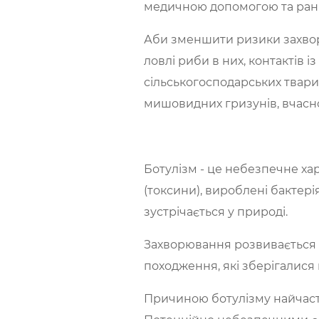
медичною допомогою та рання
Аби зменшити ризики захвор
ловлі риби в них, контактів
сільськогосподарських твари
мишовидних гризунів, вчасно
Ботулізм - це небезпечне ха
(токсини), вироблені бактері
зустрічається у природі.
Захворювання розвивається 
походження, які зберігалися 
Причиною ботулізму найчасті