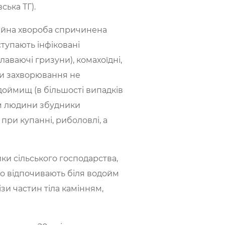
ська ТГ).
ційна хвороба спричинена
ступають інфіковані
лаваючі гризуни), комахоїдні,
ни захворювання не
доймищ (в більшості випадків
зм людини збудники
при купанні, риболовлі, а
ки сільського господарства,
що відпочивають біля водойм
зи частин тіла камінням,