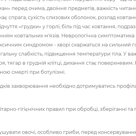
уман» перед очима, двоїння предметів, важкість читан
кає спрага, сухість слизових оболонок, розлад ковта
дчуття «грудки» у горлі, біль під час ковтання, подразн
ям ковтальних м'язів. Неврологічна симптоматика тр
ксичним синдромом - хворі скаржаться на сильний го
гальну слабкість, підвищення температури тіла. У ва
тря, тягар в грудній клітці, дихання стає поверхневим
ною смерті при ботулізмі.
ків захворювання необхідно дотримуватись профіла
арно-гігієнічних правил при обробці, зберіганні та 
ушувати овочі, особливо гриби, перед консервуванн