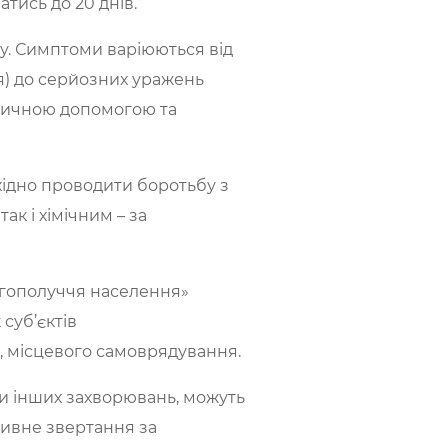
тись до 20 днів.
ку. Симптоми варіюються від
ня) до серйозних уражень
медичною допомогою та
хідно проводити боротьбу з
к і хімічним – за
агополуччя населення»
суб’єктів
и, місцевого самоврядування.
ви інших захворювань, можуть
тивне звертання за