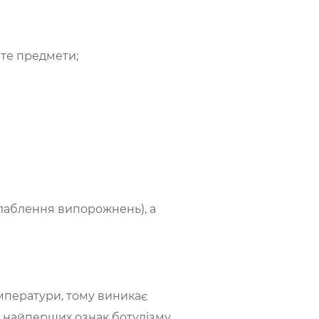
ите предмети;
слаблення випорожнень), а
мператури, тому виникає
з найперших ознак ботулізму