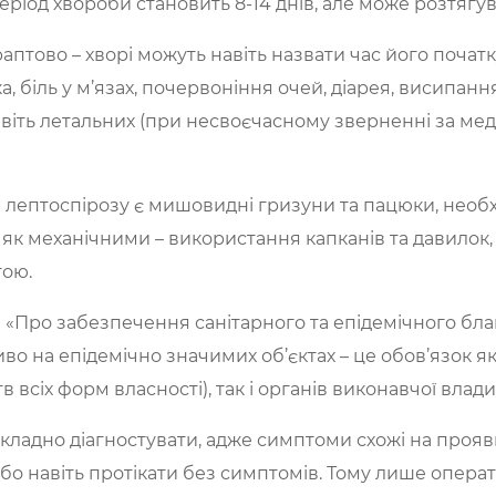
ріод хвороби становить 8-14 днів, але може розтягува
птово – хворі можуть навіть назвати час його почат
ка, біль у м’язах, почервоніння очей, діарея, висипан
і навіть летальних (при несвоєчасному зверненні за 
 лептоспірозу є мишовидні гризуни та пацюки, необ
 механічними – використання капканів та давилок, та
тою.
и «Про забезпечення санітарного та епідемічного бл
во на епідемічно значимих об’єктах – це обов’язок як 
всіх форм власності), так і органів виконавчої влад
складно діагностувати, адже симптоми схожі на проя
або навіть протікати без симптомів. Тому лише опера