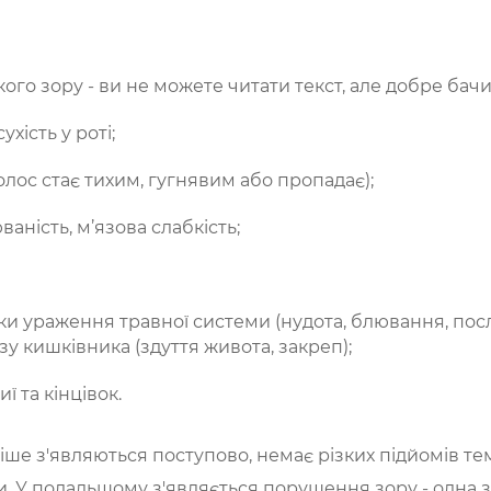
го зору - ви не можете читати текст, але добре бач
хість у роті;
олос стає тихим, гугнявим або пропадає);
аність, м’язова слабкість;
ки ураження травної системи (нудота, блювання, по
езу кишківника (здуття живота, закреп);
ї та кінцівок.
ше з'являються поступово, немає різких підйомів те
и. У подальшому з'являється порушення зору - одна 