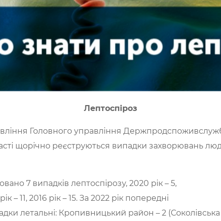
Лептоспіроз
вління Головного управління Держпродспоживслужби
ласті щорічно реєструються випадки захворювань люд
овано 7 випадків лептоспірозу, 2020 рік – 5,
7 рік – 11, 2016 рік – 15. За 2022 рік попередні
ипадки летальні: Кропивницький район – 2 (Соколівська 