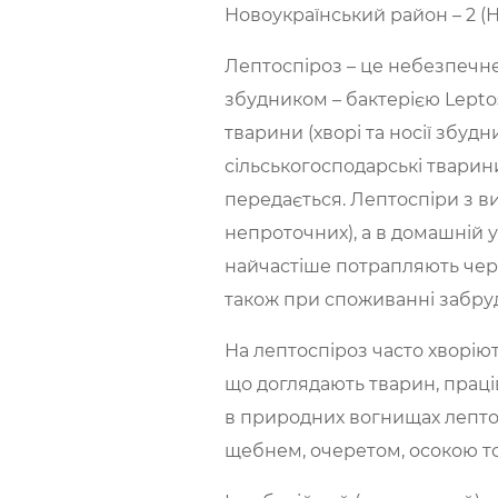
Новоукраїнський район – 2 (Н
Лептоспіроз – це небезпечне
збудником – бактерією Lepto
тварини (хворі та носії збуд
сільськогосподарські тварин
передається. Лептоспіри з в
непроточних), а в домашній
найчастіше потрапляють через
також при споживанні забруд
На лептоспіроз часто хворію
що доглядають тварин, праці
в природних вогнищах лептос
щебнем, очеретом, осокою т