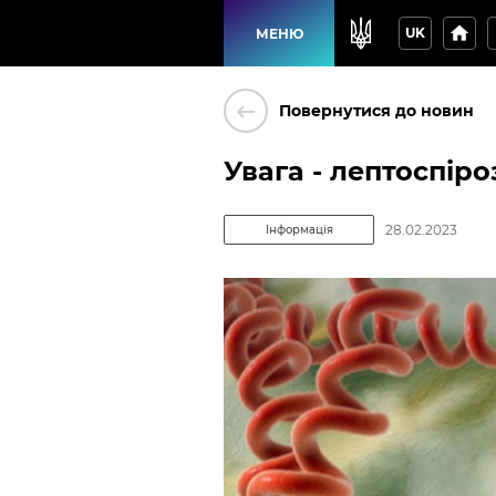
home
p
UK
МЕНЮ
keyboard_backspace
Повернутися до новин
Увага - лептоспіро
28.02.2023
Інформація