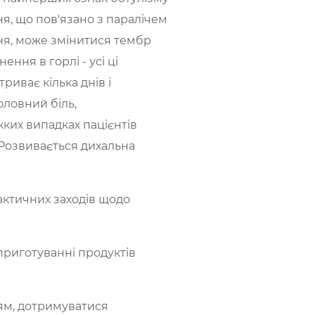
ня, що пов'язано з паралічем
ння, може змінитися тембр
ення в горлі - усі ці
иває кілька днів і
ловний біль,
жких випадках пацієнтів
. Розвивається дихальна
ктичних заходів щодо
приготуванні продуктів
ям, дотримуватися