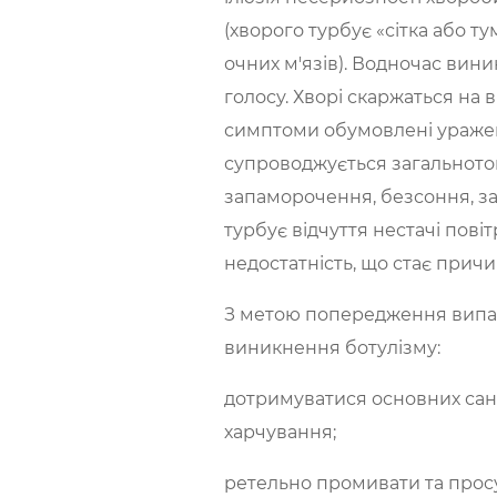
(хворого турбує «сітка або т
очних м'язів). Водночас вини
голосу. Хворі скаржаться на ві
симптоми обумовлені ураженн
супроводжується загальното
запаморочення, безсоння, за
турбує відчуття нестачі пові
недостатність, що стає причи
З метою попередження випад
виникнення ботулізму:
дотримуватися основних саніт
харчування;
ретельно промивати та прос