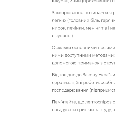
Інкубаційний (прихований) пе
Захворювання починається ра
легких (головний біль, гаряч
нирок, печінки, менінгітів 
лікуванні).
Оскільки основними носіями
ними доступними методами: як
допомогою приманок з отру
Відповідно до Закону Україн
дератизаційні роботи, особли
господарювання (підприємств 
Пам’ятайте, що лептоспіроз 
нагадувати грип чи застуду, 