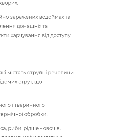
хворих.
ійно заражених водоймах та
плення домашніх та
кти харчування від доступу
які містять отруйні речовини
ідомих отрут, що
ого і тваринного
термічної обробки.
 риби, рідше - овочів.