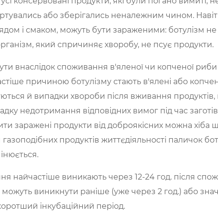
сі консервовані продукти, які були погано вимиті, 
ртувались або зберігались неналежним чином. Навіть
лядом і смаком, можуть бути зараженими: ботулізм н
рганізм, який спричиняє хворобу, не псує продукти.
ти внаслідок споживання в'яленої чи копченої риби т
астіше причиною ботулізму стають в'ялені або копч
уються й випадки хвороби після вживання продуктів
падку недотримання відповідних вимог під час заготі
ити заражені продукти від доброякісних можна хіба щ
газоподібних продуктів життєдіяльності паличок бот
мінюється.
 найчастіше виникають через 12-24 год. після спожи
ожуть виникнути раніше (уже через 2 год.) або значн
коротший інкубаційний період.