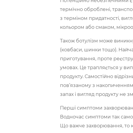
Потенційно небезпечними є у
термічно оброблені, транспо
з терміном придатності, виг
кольором або смаком, мікроо
Також ботулізм може виникну
(ковбаси, шинки тощо). Найч
приготування, проте реєстр
умовах. Це трапляється у ви
продукту. Самостійно відрізн
пов’язаному з накопиченням 
запах і вигляд продукту не з
Перші симптоми захворювання
Водночас симптоми так само м
Що важче захворювання, то 