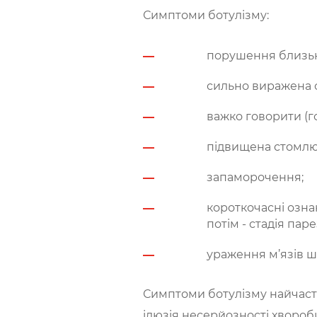
Симптоми ботулізму:
порушення близько
сильно виражена су
важко говорити (г
підвищена стомлюв
запаморочення;
короткочасні озна
потім - стадія пар
ураження м’язів ши
Симптоми ботулізму найчасті
ілюзія несерйозності хвороб