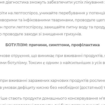
 діагностика зможуть забезпечити успіх лікування 
іти на лептоспіроз, уникайте перебування у потенц
 із хворими та інфікованими тваринами, проводьте ще
н проти лептоспірозу, захищайте питну воду та проду
 проводьте заходи зі знищення гризунів.
БОТУЛІЗМ: причини, симптоми
, профілактика
рчове отруєння, що виникає при вживанні продуктів, 
ями ботулізму. Токсин є одним з найсильніших з усіх в
при вживанні заражених харчових продуктів рослинн
в умовах дефіциту кисню без необхідної (достатньої) 
ше стають продукти домашнього консервування м'яса,