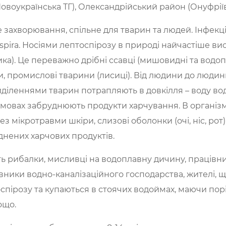
овоукраїнська ТГ), Олександрійський район (Онуфріїв
 захворювання, спільне для тварин та людей. Інфек
spira. Носіями лептоспірозу в природі найчастіше ви
ника). Це переважно дрібні ссавці (мишовидні та водоп
и, промислові тварини (лисиці). Від людини до люди
иділеннями тварин потрапляють в довкілля – воду во
 умовах забруднюють продукти харчування. В органі
 мікротравми шкіри, слизові оболонки (очі, ніс, рот) 
нених харчових продуктів.
ть рибалки, мисливці на водоплавну дичину, працівни
вники водно-каналізаційного господарства, жителі, 
пірозу та купаються в стоячих водоймах, маючи порі
ощо.