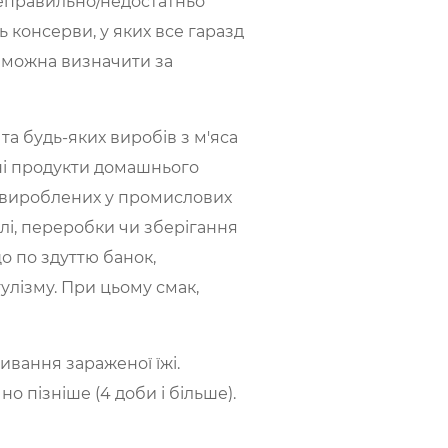
неправильно/недостатньо
 консерви, у яких все гаразд
е можна визначити за
а будь-яких виробів з м'яса
ені продукти домашнього
, вироблених у промислових
влі, переробки чи зберігання
о по здуттю банок,
улізму. При цьому смак,
вання зараженої їжі.
о пізніше (4 доби і більше).