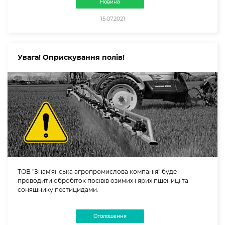
Новина
15.07.2021
Увага! Оприскування полів!
ТОВ "Знам'янська агропромислова компанія" буде
проводити обробіток посівів озимих і ярих пшениці та
соняшнику пестицидами.
Оголошення