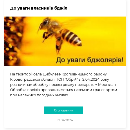
До уваги власників бджіл
На території села Цибулеве Кропивницького району
Кіровоградської області ПСП "Обрій" з 12.04.2024 року
розпочинає обробку посівів ріпаку препаратом Моспілан.
Обробка посівів проводитиметься наземним транспортом
при належних погодних умовах.
Оголошення
12.04.2024