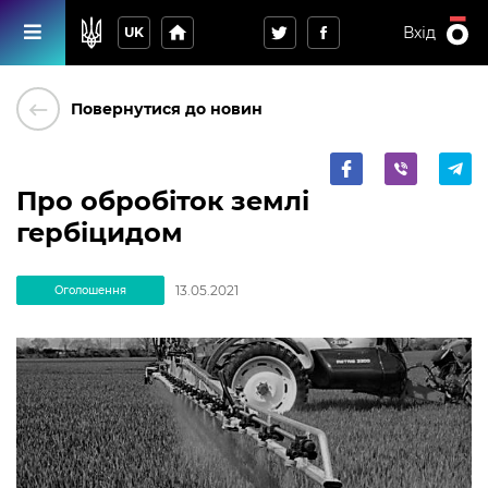
home
Вхід
UK
keyboard_backspace
Повернутися до новин
Про обробіток землі
гербіцидом
13.05.2021
Оголошення