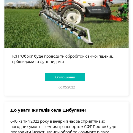
ПСП "Обрій" буде проводити обробіток озимої пшениці
гербіцидами та фунгіцидами
Оголошення
03.05.2022
До уваги жителів села Цибулеве!
6-10 квітня 2022 року в вечірній час за сприятливих
погодних умов наземним транспортом СФГ Росток буде
проводити інсектицидний обробіток озимого ріпаку