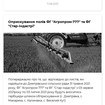
11.06.2021
Оприскування полів ФГ "Агропром-777" та ФГ
"Стар-Індастрі"
Попереджаємо про те, що відповідно до листів, які
надійшли до Дмитрівської сільської ради 31 травня 2021
року, ФГ "Агропром-777" та ФГ "Стар-Індастрі" з 03 червня
2021року по 03 липня 2021 року будуть вноситись
гербіциди шляхом обприскування (с. Дмитрівка, с.
Макариха, с. Калинівка, с. Веселий Кут)