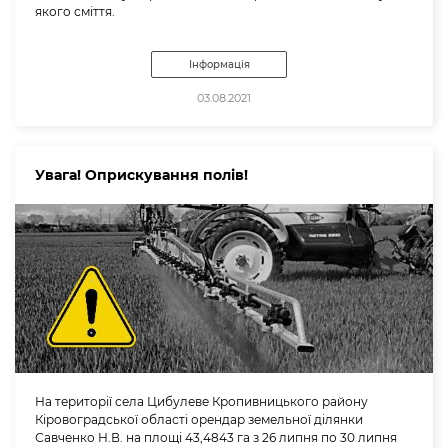
якого сміття.
Інформація
03.08.2021
Увага! Оприскування полів!
На території села Цибулеве Кропивницького району
Кіровоградської області орендар земельної ділянки
Савченко Н.В. на площі 43,4843 га з 26 липня по 30 липня