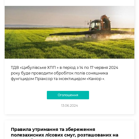
ТДВ «Цибулівське ХПП » в період з 14 по 17 червня 2024
року буде проводити обробіток полів соняшника
фунгіцидом Пріаксор та інсектицидом «Каніор ».
Оголошення
13.06.2024
Правила утримання та збереження
полезахисних лісових смуг, розташованих на