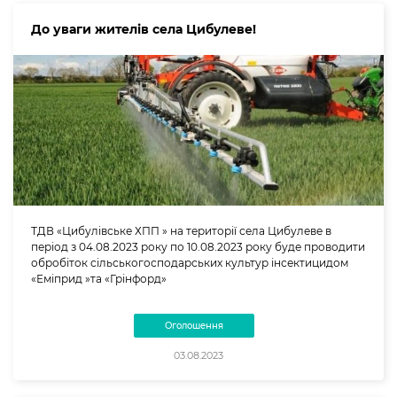
До уваги жителів села Цибулеве!
ТДВ «Цибулівське ХПП » на території села Цибулеве в
період з 04.08.2023 року по 10.08.2023 року буде проводити
обробіток сільськогосподарських культур інсектицидом
«Еміприд »та «Грінфорд»
Оголошення
03.08.2023