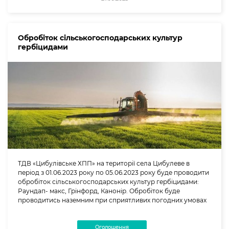
Обробіток сільськогосподарських культур
гербіцидами
ТДВ «Цибулівське ХПП» на території села Цибулеве в
період з 01.06.2023 року по 05.06.2023 року буде проводити
обробіток сільськогосподарських культур гербіцидами:
Раундап- макс, Грінфорд, Канонір. Обробіток буде
проводитись наземним при сприятливих погодних умовах
Оголошення