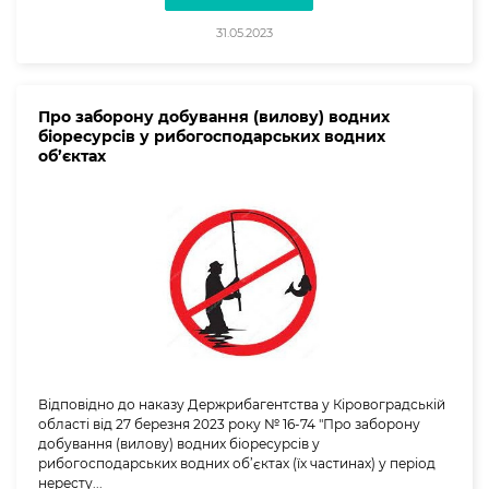
31.05.2023
Про заборону добування (вилову) водних
біоресурсів у рибогосподарських водних
об’єктах
Відповідно до наказу Держрибагентства у Кіровоградській
області від 27 березня 2023 року № 16-74 "Про заборону
добування (вилову) водних біоресурсів у
рибогосподарських водних об’єктах (їх частинах) у період
нересту...