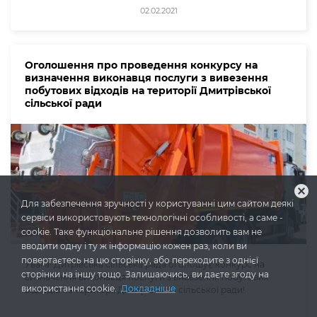
02.02.2021
Оголошення про проведення конкурсу на
визначення виконавця послуги з вивезення
побутових відходів на території Дмитрівської
сільської ради
cancel
Для забезпечення зручності у користуванні цим сайтом деякі
сервіси використовують технологічні особливості, а саме -
cookie. Таке функціональне рішення дозволить вам не
вводити одну і ту ж інформацію кожен раз, коли ви
повертаєтесь на цю сторінку, або переходите з однієї
Увага! Дитрівська сільська рада оголошує конкурс на
сторінки на іншу тощо. Залишаючись, ви даєте згоду на
визначення виконавця послуги з вивезення побутових
використання cookie.
Докладніше
відходів на території Дмитрівської сільської ради!